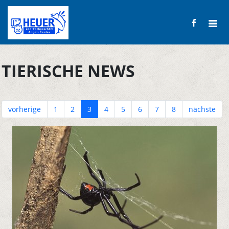
TIERISCHE NEWS
vorherige
1
2
3
4
5
6
7
8
nächste