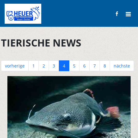
TIERISCHE NEWS
vorherige
1
2
3
4
5
6
7
8
nächste